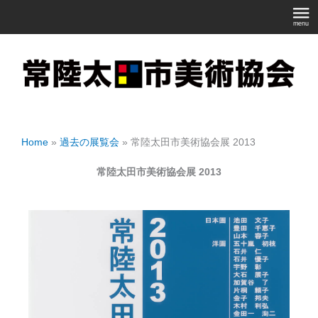
内
容
を
ス
キ
ッ
Home
»
過去の展覧会
»
常陸太田市美術協会展 2013
プ
常陸太田市美術協会展 2013